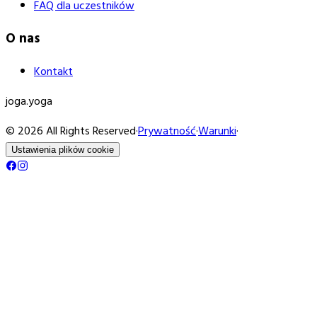
FAQ dla uczestników
O nas
Kontakt
joga
.yoga
© 2026 All Rights Reserved
·
Prywatność
·
Warunki
·
Ustawienia plików cookie