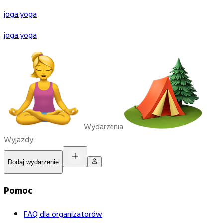
joga
.yoga
joga
.yoga
Wydarzenia
Wyjazdy
Dodaj wydarzenie
Pomoc
FAQ dla organizatorów