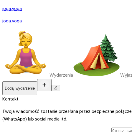
joga
.yoga
joga
.yoga
Wydarzenia
Wyja
Dodaj wydarzenie
Kontakt
Twoja wiadomość zostanie przesłana przez bezpieczne połączeni
(WhatsApp) lub social media itd.